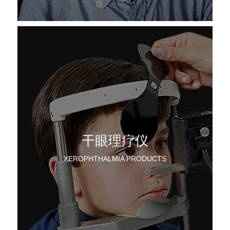
干眼理疗仪
XEROPHTHALMIA PRODUCTS