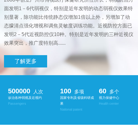
面发明1－6代弱视仪，特别是近年发明的动态弱视仪效果特
别显著，除功能比传统静态仪增加1倍以上外，另增加了动
态朦清点强化增视和调焦灵敏度训练功能。近视防控方面已
发明2－5代近视防控仪10种。特别是近年发明的三种近视仪
效果突出，推广度特别高......
了解更多
500000
100
60
人次
多项
多个
诊治各种弱视及近视约
国家专利及省级科研成
视力保健中心
Passengers
果
Health center
National patent