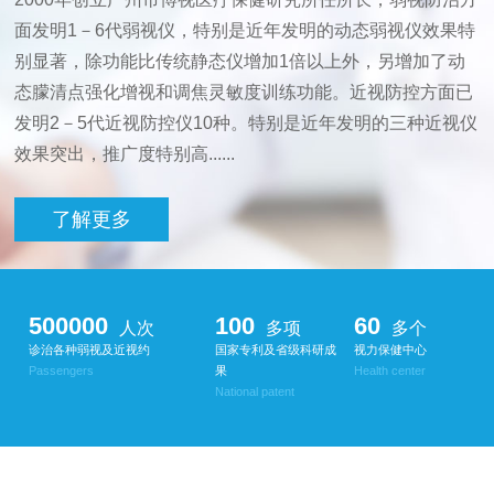
面发明1－6代弱视仪，特别是近年发明的动态弱视仪效果特
别显著，除功能比传统静态仪增加1倍以上外，另增加了动
态朦清点强化增视和调焦灵敏度训练功能。近视防控方面已
发明2－5代近视防控仪10种。特别是近年发明的三种近视仪
效果突出，推广度特别高......
了解更多
500000
100
60
人次
多项
多个
诊治各种弱视及近视约
国家专利及省级科研成
视力保健中心
Passengers
果
Health center
National patent