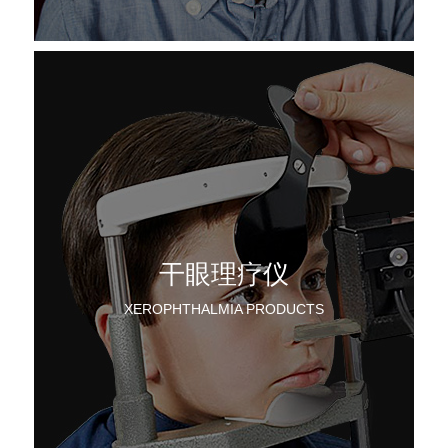
干眼理疗仪
XEROPHTHALMIA PRODUCTS