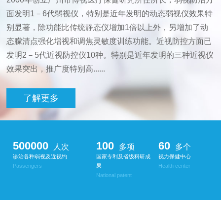
面发明1－6代弱视仪，特别是近年发明的动态弱视仪效果特
别显著，除功能比传统静态仪增加1倍以上外，另增加了动
态朦清点强化增视和调焦灵敏度训练功能。近视防控方面已
发明2－5代近视防控仪10种。特别是近年发明的三种近视仪
效果突出，推广度特别高......
了解更多
500000
100
60
人次
多项
多个
诊治各种弱视及近视约
国家专利及省级科研成
视力保健中心
Passengers
果
Health center
National patent