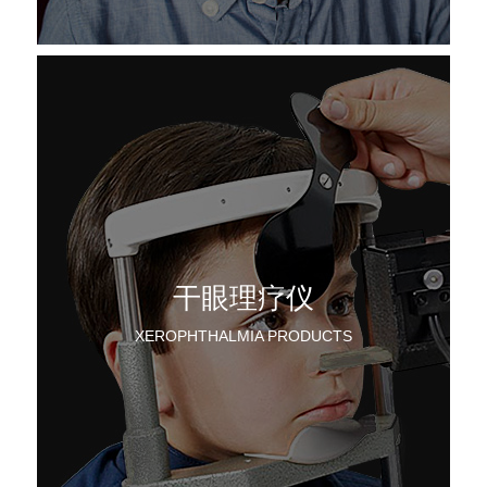
干眼理疗仪
XEROPHTHALMIA PRODUCTS