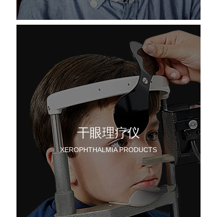
干眼理疗仪
XEROPHTHALMIA PRODUCTS