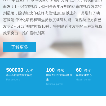
面发明1－6代弱视仪，特别是近年发明的动态弱视仪效果特
别显著，除功能比传统静态仪增加1倍以上外，另增加了动
态朦清点强化增视和调焦灵敏度训练功能。近视防控方面已
发明2－5代近视防控仪10种。特别是近年发明的三种近视仪
效果突出，推广度特别高......
了解更多
500000
100
60
人次
多项
多个
诊治各种弱视及近视约
国家专利及省级科研成
视力保健中心
Passengers
果
Health center
National patent