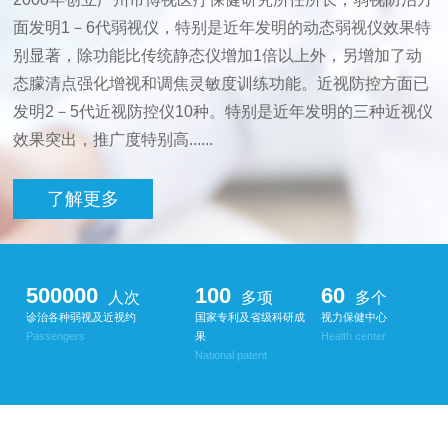
面发明1－6代弱视仪，特别是近年发明的动态弱视仪效果特
别显著，除功能比传统静态仪增加1倍以上外，另增加了动
态朦清点强化增视和调焦灵敏度训练功能。近视防控方面已
发明2－5代近视防控仪10种。特别是近年发明的三种近视仪
效果突出，推广度特别高......
了解更多
500000
100
60
人次
多项
多个
诊治各种弱视及近视约
国家专利及省级科研成
视力保健中心
Passengers
果
Health center
National patent