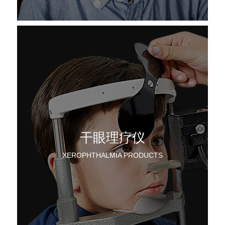
干眼理疗仪
XEROPHTHALMIA PRODUCTS