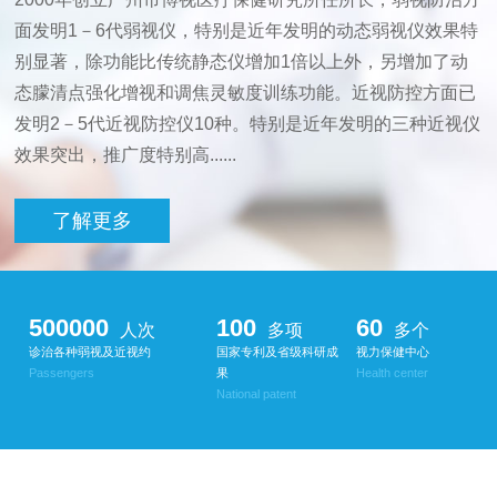
面发明1－6代弱视仪，特别是近年发明的动态弱视仪效果特
别显著，除功能比传统静态仪增加1倍以上外，另增加了动
态朦清点强化增视和调焦灵敏度训练功能。近视防控方面已
发明2－5代近视防控仪10种。特别是近年发明的三种近视仪
效果突出，推广度特别高......
了解更多
500000
100
60
人次
多项
多个
诊治各种弱视及近视约
国家专利及省级科研成
视力保健中心
Passengers
果
Health center
National patent