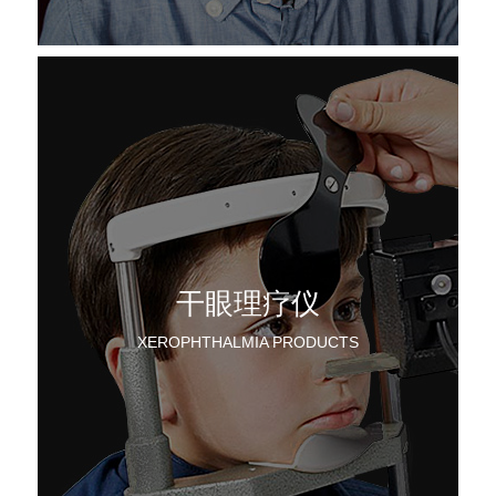
干眼理疗仪
XEROPHTHALMIA PRODUCTS