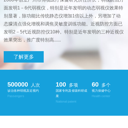
面发明1－6代弱视仪，特别是近年发明的动态弱视仪效果特
别显著，除功能比传统静态仪增加1倍以上外，另增加了动
态朦清点强化增视和调焦灵敏度训练功能。近视防控方面已
发明2－5代近视防控仪10种。特别是近年发明的三种近视仪
效果突出，推广度特别高......
了解更多
500000
100
60
人次
多项
多个
诊治各种弱视及近视约
国家专利及省级科研成
视力保健中心
Passengers
果
Health center
National patent