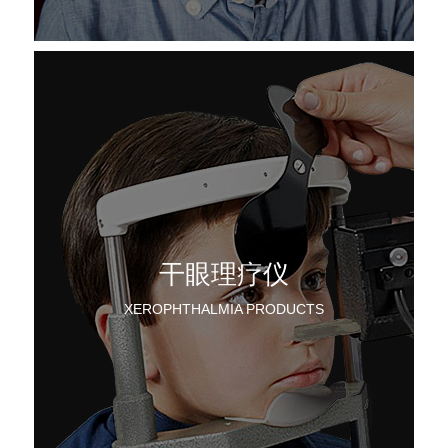
干眼理疗仪
XEROPHTHALMIA PRODUCTS