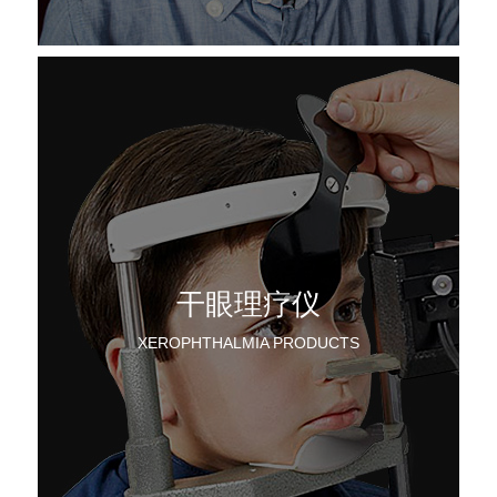
干眼理疗仪
XEROPHTHALMIA PRODUCTS