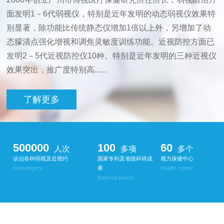
面发明1－6代弱视仪，特别是近年发明的动态弱视仪效果特
别显著，除功能比传统静态仪增加1倍以上外，另增加了动
态朦清点强化增视和调焦灵敏度训练功能。近视防控方面已
发明2－5代近视防控仪10种。特别是近年发明的三种近视仪
效果突出，推广度特别高......
了解更多
500000
100
60
人次
多项
多个
诊治各种弱视及近视约
国家专利及省级科研成
视力保健中心
Passengers
果
Health center
National patent