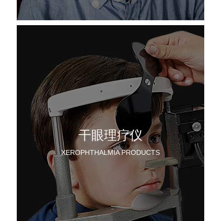
干眼理疗仪
XEROPHTHALMIA PRODUCTS