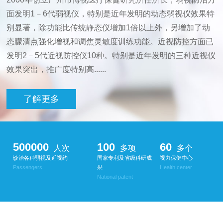
面发明1－6代弱视仪，特别是近年发明的动态弱视仪效果特
别显著，除功能比传统静态仪增加1倍以上外，另增加了动
态朦清点强化增视和调焦灵敏度训练功能。近视防控方面已
发明2－5代近视防控仪10种。特别是近年发明的三种近视仪
效果突出，推广度特别高......
了解更多
500000
100
60
人次
多项
多个
诊治各种弱视及近视约
国家专利及省级科研成
视力保健中心
Passengers
果
Health center
National patent