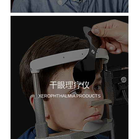
干眼理疗仪
XEROPHTHALMIA PRODUCTS