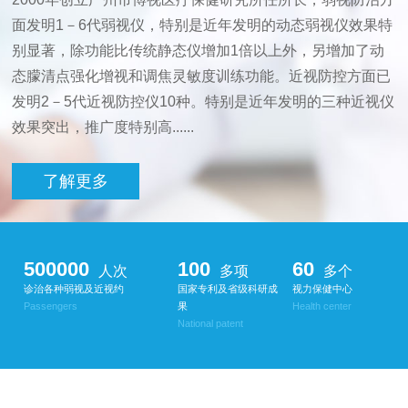
面发明1－6代弱视仪，特别是近年发明的动态弱视仪效果特
别显著，除功能比传统静态仪增加1倍以上外，另增加了动
态朦清点强化增视和调焦灵敏度训练功能。近视防控方面已
发明2－5代近视防控仪10种。特别是近年发明的三种近视仪
效果突出，推广度特别高......
了解更多
500000
100
60
人次
多项
多个
诊治各种弱视及近视约
国家专利及省级科研成
视力保健中心
Passengers
果
Health center
National patent